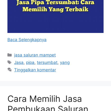
Baca Selengkapnya
Kategori
jasa saluran mampet
Tag
Jasa
,
pipa
,
tersumbat
,
yang
Tinggalkan komentar
Cara Memilih Jasa
Pembukaan Saluran