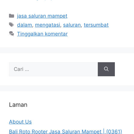
Kategori
jasa saluran mampet
Tag
dalam
,
mengatasi
,
saluran
,
tersumbat
Tinggalkan komentar
Cari
untuk:
Laman
About Us
Bali Roto Rooter Jasa Saluran Mampet | (0361)