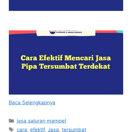
Baca Selengkapnya
Kategori
jasa saluran mampet
Tag
cara
,
efektif
,
Jasa
,
tersumbat