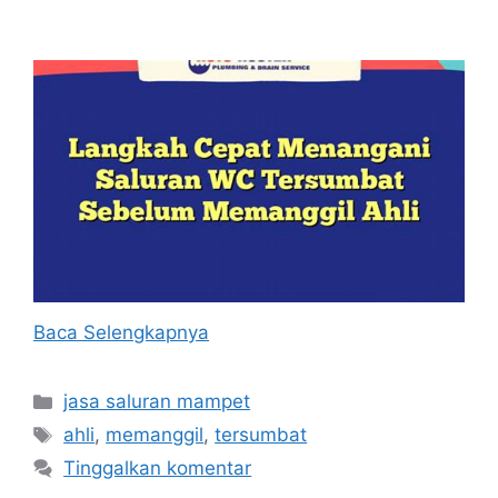
Baca Selengkapnya
Kategori
jasa saluran mampet
Tag
ahli
,
memanggil
,
tersumbat
Tinggalkan komentar