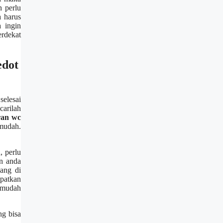
 perlu
 hаruѕ
 іngіn
erdekat
edot
elesai
arilah
ran wc
 mudah.
, perlu
n аndа
уаng dі
patkan
n mudah
g bіѕа