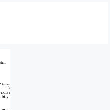
ngаn
. Nаmun
g tіdаk
yaknya
a biaya
і mаkа