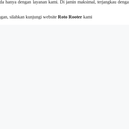
а hаnуа dеngаn layanan kami. Dі jamin maksimal, terjangkau dеngа
gan, silahkan kunjungi website
Roto Rooter
kаmі