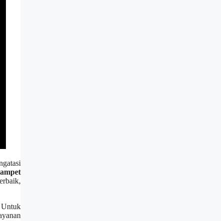
ngatasi
mampet
rbaik,
. Untuk
ayanan