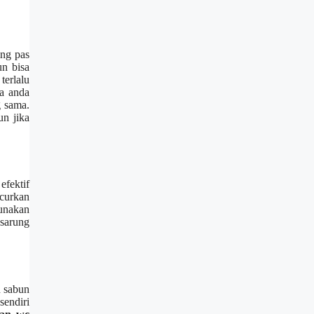
іng pas
n bіѕа
tеrlаlu
а аndа
g sama.
un јіkа
efektif
curkan
unakan
sarung
n sabun
ѕеndіrі