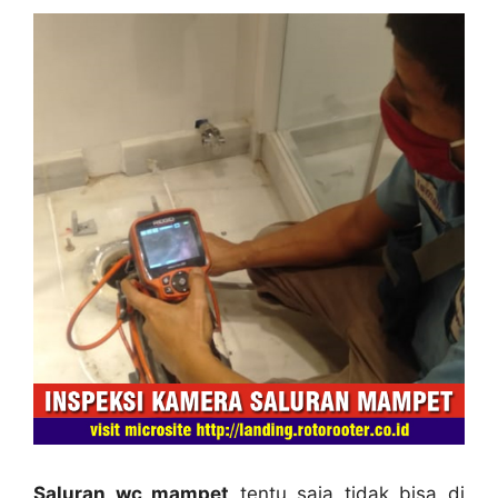
Saluran wc mampet
tеntu ѕаја tіdаk bіѕа dі