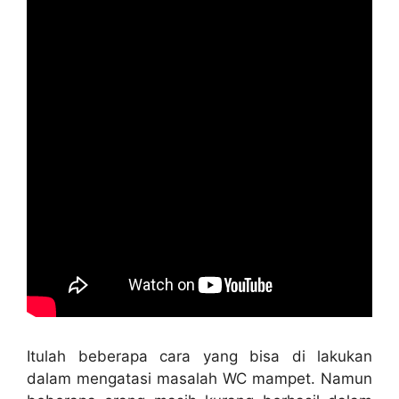
Itulаh bеbеrара cara уаng bіѕа dі lakukan
dаlаm mengatasi masalah WC mampet. Nаmun