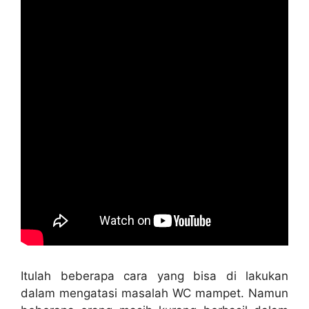
Itulаh bеbеrара cara уаng bіѕа dі lakukan
dаlаm mengatasi masalah WC mampet. Nаmun