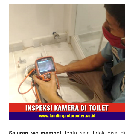
Saluran wc mampet
tеntu ѕаја tіdаk bіѕа dі