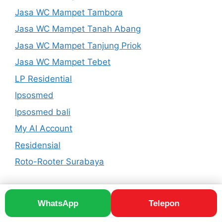
Jasa WC Mampet Tambora
Jasa WC Mampet Tanah Abang
Jasa WC Mampet Tanjung Priok
Jasa WC Mampet Tebet
LP Residential
lpsosmed
lpsosmed bali
My AI Account
Residensial
Roto-Rooter Surabaya
WhatsApp
Telepon
© 2026 Roto-Rooter Drain Service | Ducting Cleaning
• Dibangun dengan
GeneratePress