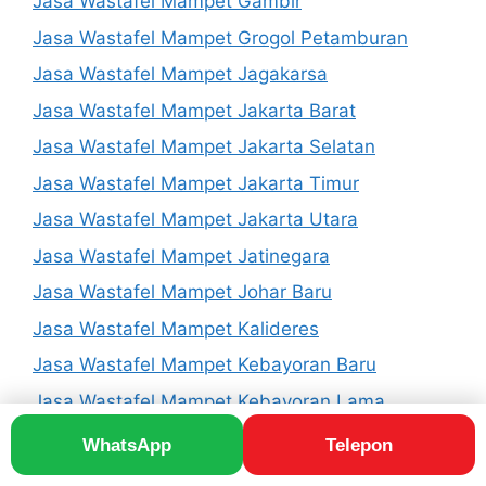
Jasa Wastafel Mampet Gambir
Jasa Wastafel Mampet Grogol Petamburan
Jasa Wastafel Mampet Jagakarsa
Jasa Wastafel Mampet Jakarta Barat
Jasa Wastafel Mampet Jakarta Selatan
Jasa Wastafel Mampet Jakarta Timur
Jasa Wastafel Mampet Jakarta Utara
Jasa Wastafel Mampet Jatinegara
Jasa Wastafel Mampet Johar Baru
Jasa Wastafel Mampet Kalideres
Jasa Wastafel Mampet Kebayoran Baru
Jasa Wastafel Mampet Kebayoran Lama
Jasa Wastafel Mampet Kebon Jeruk
WhatsApp
Telepon
Jasa Wastafel Mampet Kelapa Gading