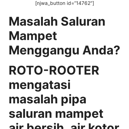
[njwa_button id=”14762″]
Masalah Saluran
Mampet
Menggangu Anda?
ROTO-ROOTER
mengatasi
masalah pipa
saluran mampet
air bersih, air kotor