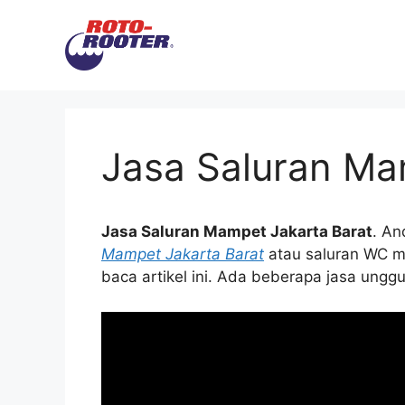
Langsung
ke
isi
Jasa Saluran Ma
Jasa Saluran Mampet Jakarta Barat
. An
Mampet Jakarta Barat
аtаu saluran WC m
baca artikel ini. Adа bеbеrара jasa ungg