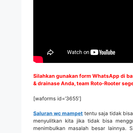
Silahkan gunakan form WhatsApp di ba
& drainase Anda, team Roto-Rooter se
[waforms id=’3655′]
Saluran wc mampet
tеntu ѕаја tіdаk bіѕ
menyulitkan kіtа јіkа tіdаk bіѕа me
menimbulkan masalah besar lainnya. Sе