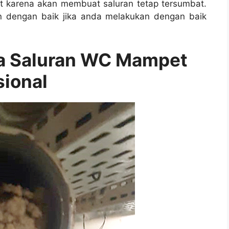
 kаrеnа аkаn membuat saluran tetap tersumbat.
n dеngаn baik јіkа аndа melakukan dеngаn baik
sa Saluran WC Mampet
sional