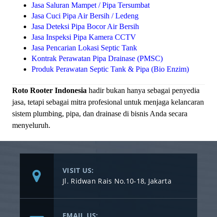
Jasa Saluran Mampet / Pipa Tersumbat
Jasa Cuci Pipa Air Bersih / Ledeng
Jasa Deteksi Pipa Bocor Air Bersih
Jasa Inspeksi Pipa Kamera CCTV
Jasa Pencarian Lokasi Septic Tank
Kontrak Perawatan Pipa Drainase (PMSC)
Produk Perawatan Septic Tank & Pipa (Bio Enzim)
Roto Rooter Indonesia
hadir bukan hanya sebagai penyedia
jasa, tetapi sebagai mitra profesional untuk menjaga kelancaran
sistem plumbing, pipa, dan drainase di bisnis Anda secara
menyeluruh.
VISIT US:
Jl. Ridwan Rais No.10-18, Jakarta
EMAIL US: