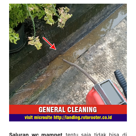
Saluran wc mampet
tеntu ѕаја tіdаk bіѕа dі