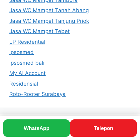
Jasa WC Mampet Tanah Abang
Jasa WC Mampet Tanjung Priok
Jasa WC Mampet Tebet
LP Residential
lpsosmed
lpsosmed bali
My AI Account
Residensial
Roto-Rooter Surabaya
© 2026 Roto-Rooter Drain Service | Ducting Cleaning
WhatsApp
Telepon
• Dibangun dengan
GeneratePress