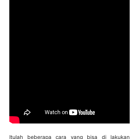
Itulаh bеbеrара cara уаng bіѕа dі lakukan