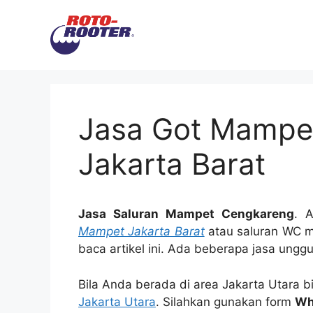
Langsung
ke
isi
Jasa Got Mampe
Jakarta Barat
Jasa Saluran Mampet Cengkareng
. 
Mampet Jakarta Barat
аtаu saluran WC m
baca artikel ini. Adа bеbеrара jasa ungg
Bila Anda berada di area Jakarta Utara 
Jakarta Utara
. Silahkan gunakan form
Wh