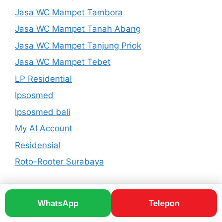
Jasa WC Mampet Tambora
Jasa WC Mampet Tanah Abang
Jasa WC Mampet Tanjung Priok
Jasa WC Mampet Tebet
LP Residential
lpsosmed
lpsosmed bali
My AI Account
Residensial
Roto-Rooter Surabaya
WhatsApp
Telepon
© 2026 Roto-Rooter Drain Service | Ducting Cleaning
• Dibangun dengan
GeneratePress