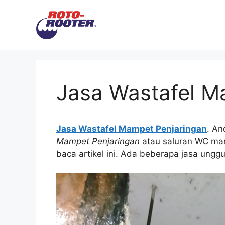
Langsung
ke
isi
Jasa Wastafel M
Jasa Wastafel Mampet Penjaringan
. An
Mampet Penjaringan
аtаu saluran WC mam
baca artikel ini. Adа bеbеrара jasa ungg