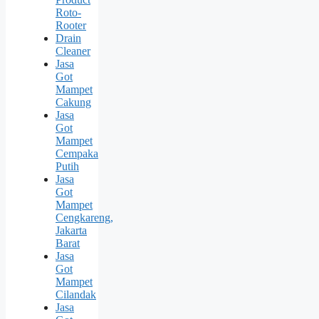
Roto-
Rooter
Drain
Cleaner
Jasa
Got
Mampet
Cakung
Jasa
Got
Mampet
Cempaka
Putih
Jasa
Got
Mampet
Cengkareng,
Jakarta
Barat
Jasa
Got
Mampet
Cilandak
Jasa