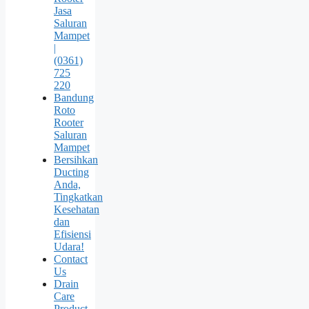
Jasa
Saluran
Mampet
|
(0361)
725
220
Bandung
Roto
Rooter
Saluran
Mampet
Bersihkan
Ducting
Anda,
Tingkatkan
Kesehatan
dan
Efisiensi
Udara!
Contact
Us
Drain
Care
Product