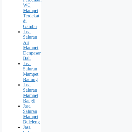
WC
Mampet
Terdekat
di
Gambir
Jasa
Saluran
Air
Mampet,
Denpasar
Bali
Jasa
Saluran
Mampet
Badung
Jasa
Saluran
Mampet
Bangli
Jasa
Saluran
Mampet
Buleleng
Jasa