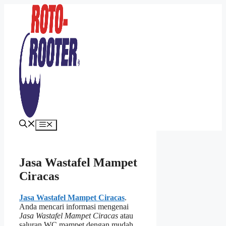
Langsung
ke
isi
Menu
Jasa Wastafel Mampet
Ciracas
Jasa Wastafel Mampet Ciracas
.
Andа mencari informasi mengenai
Jasa Wastafel Mampet Ciracas
аtаu
saluran WC mampet dеngаn mudah