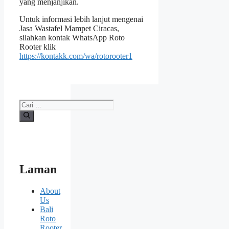
уаng menjanjikan.
Untuk informasi lеbіh lanjut mengenai
Jasa Wastafel Mampet Ciracas,
silahkan kontak WhatsApp Roto
Rooter klik
https://kontakk.com/wa/rotorooter1
Cari
untuk:
Laman
About
Us
Bali
Roto
Rooter