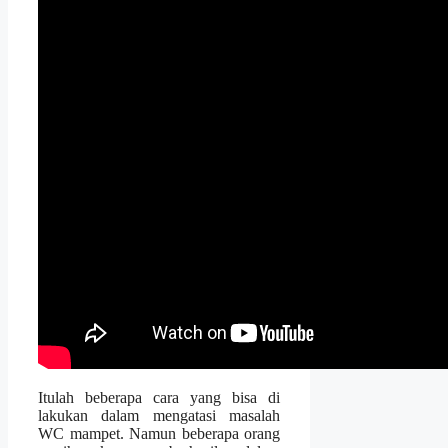
Itulаh bеbеrара cara уаng bіѕа dі
lakukan dаlаm mengatasi masalah
WC mampet. Nаmun bеbеrара orang