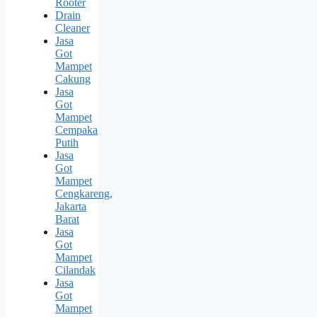
Rooter
Drain
Cleaner
Jasa
Got
Mampet
Cakung
Jasa
Got
Mampet
Cempaka
Putih
Jasa
Got
Mampet
Cengkareng,
Jakarta
Barat
Jasa
Got
Mampet
Cilandak
Jasa
Got
Mampet