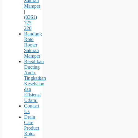
Saluran
Mampet
|
(0361)
725
220
Bandung
Roto
Rooter
Saluran
Mampet
Bersihkan
Ducting
Anda,
Tingkatkan
Kesehatan
dan
Efisiensi
Udara!
Contact
Us
Drain
Care
Product
Roto-