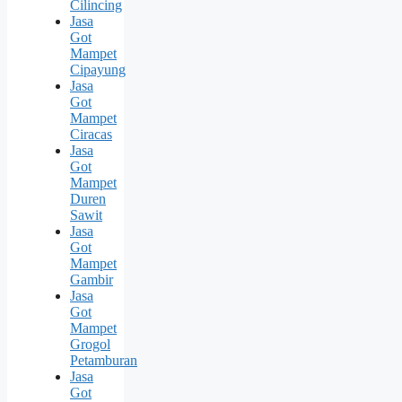
Cilincing
Jasa
Got
Mampet
Cipayung
Jasa
Got
Mampet
Ciracas
Jasa
Got
Mampet
Duren
Sawit
Jasa
Got
Mampet
Gambir
Jasa
Got
Mampet
Grogol
Petamburan
Jasa
Got