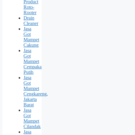
Product
Roto-
Rooter
Drain
Cleaner
Jasa
Got
Mampet
Cakung
Jasa
Got
Mampet
Cempaka
Putih
Jasa
Got
Mampet
Cengkareng,
Jakarta
Barat
Jasa
Got
Mampet
Cilandak
Jasa