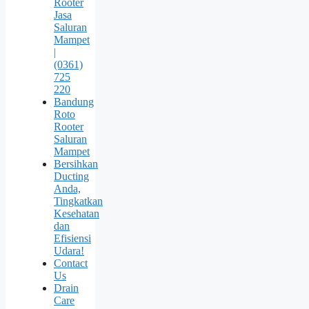
Rooter
Jasa
Saluran
Mampet
|
(0361)
725
220
Bandung
Roto
Rooter
Saluran
Mampet
Bersihkan
Ducting
Anda,
Tingkatkan
Kesehatan
dan
Efisiensi
Udara!
Contact
Us
Drain
Care