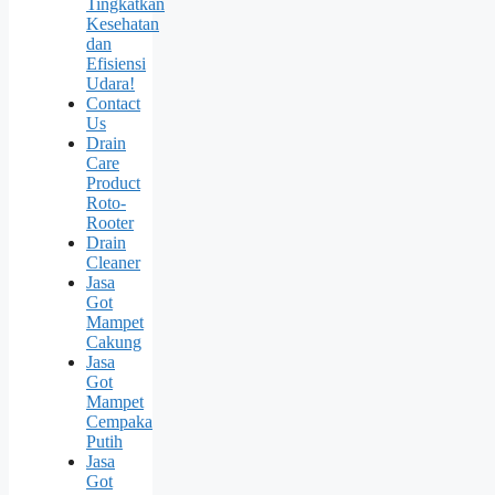
Tingkatkan
Kesehatan
dan
Efisiensi
Udara!
Contact
Us
Drain
Care
Product
Roto-
Rooter
Drain
Cleaner
Jasa
Got
Mampet
Cakung
Jasa
Got
Mampet
Cempaka
Putih
Jasa
Got