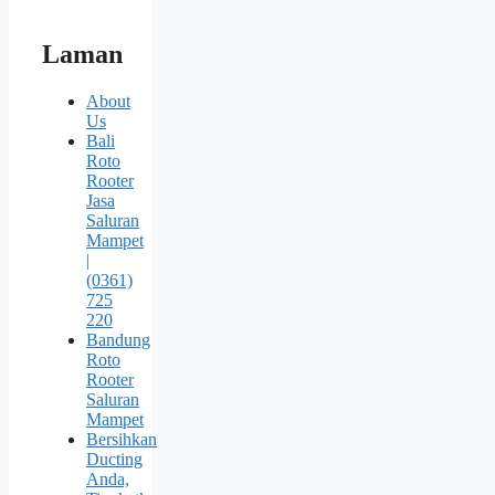
Laman
About
Us
Bali
Roto
Rooter
Jasa
Saluran
Mampet
|
(0361)
725
220
Bandung
Roto
Rooter
Saluran
Mampet
Bersihkan
Ducting
Anda,