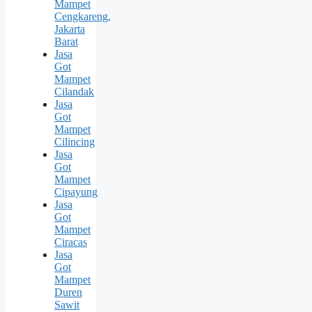
Mampet
Cengkareng,
Jakarta
Barat
Jasa
Got
Mampet
Cilandak
Jasa
Got
Mampet
Cilincing
Jasa
Got
Mampet
Cipayung
Jasa
Got
Mampet
Ciracas
Jasa
Got
Mampet
Duren
Sawit