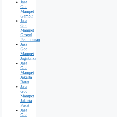
Jasa
Got
Mampet
Gambir
Jasa
Got
Mampet
Grogol
Petamburan
Jasa
Got
Mampet
Jagakarsa
Jasa
Got
Mampet
Jakarta
Barat
Jasa
Got
Mampet
Jakarta
Pusat
Jasa
Got