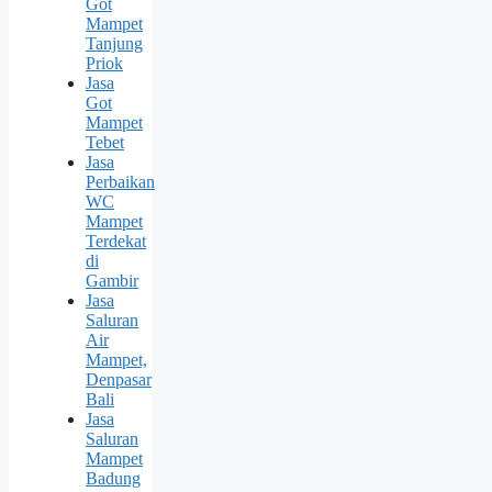
Got
Mampet
Tanjung
Priok
Jasa
Got
Mampet
Tebet
Jasa
Perbaikan
WC
Mampet
Terdekat
di
Gambir
Jasa
Saluran
Air
Mampet,
Denpasar
Bali
Jasa
Saluran
Mampet
Badung