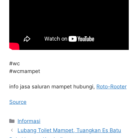
#wc
#wcmampet
info jasa saluran mampet hubungi,
Roto-Rooter
Source
Kategori
Informasi
Lubang Toilet Mampet, Tuangkan Es Batu