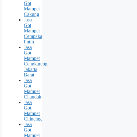
Got
Mampet
Cakung
Jasa
Got
Mampet
Cempaka
Putih
Jasa
Got
Mampet
Cengkareng,
Jakarta
Barat
Jasa
Got
Mampet
Cilandak
Jasa
Got
Mampet
Cilincing
Jasa
Got
Mampet