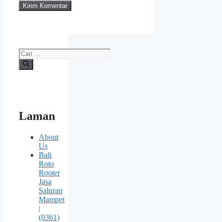
Cari
untuk:
Laman
About
Us
Bali
Roto
Rooter
Jasa
Saluran
Mampet
|
(0361)