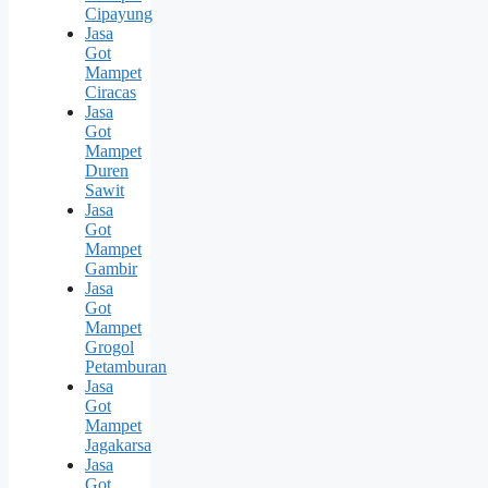
Cipayung
Jasa
Got
Mampet
Ciracas
Jasa
Got
Mampet
Duren
Sawit
Jasa
Got
Mampet
Gambir
Jasa
Got
Mampet
Grogol
Petamburan
Jasa
Got
Mampet
Jagakarsa
Jasa
Got