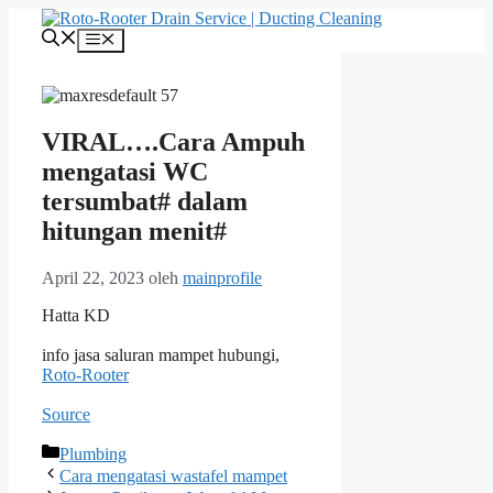
Langsung
ke
Menu
isi
VIRAL….Cara Ampuh
mengatasi WC
tersumbat# dalam
hitungan menit#
April 22, 2023
oleh
mainprofile
Hatta KD
info jasa saluran mampet hubungi,
Roto-Rooter
Source
Kategori
Plumbing
Cara mengatasi wastafel mampet