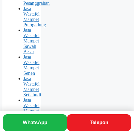
Pesanggrahan
Jasa
Wastafel
Mampet
Pulogadung
Jasa
Wastafel
Mampet
Sawah
Besar
Jasa
Wastafel
Mampet
Senen
Jasa
Wastafel
Mampet
Setiabudi
Jasa
Wastafel
Mampet
Taman
Sari
WhatsApp
Telepon
Jasa
Wastafel