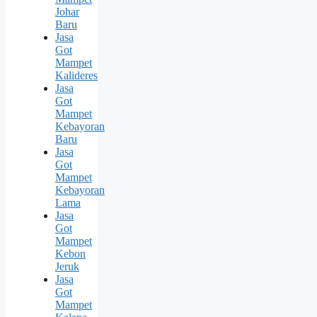
Johar
Baru
Jasa
Got
Mampet
Kalideres
Jasa
Got
Mampet
Kebayoran
Baru
Jasa
Got
Mampet
Kebayoran
Lama
Jasa
Got
Mampet
Kebon
Jeruk
Jasa
Got
Mampet