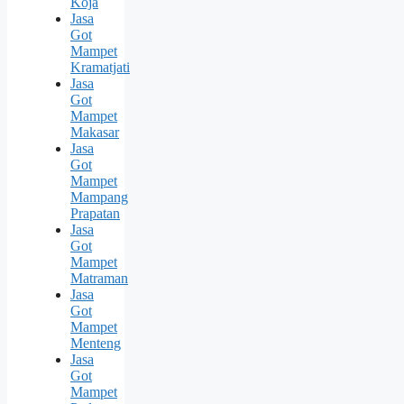
Koja
Jasa
Got
Mampet
Kramatjati
Jasa
Got
Mampet
Makasar
Jasa
Got
Mampet
Mampang
Prapatan
Jasa
Got
Mampet
Matraman
Jasa
Got
Mampet
Menteng
Jasa
Got
Mampet