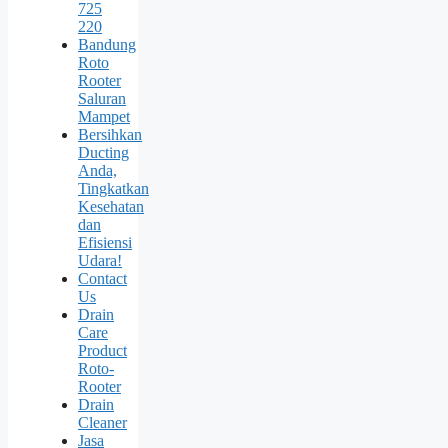
725
220
Bandung
Roto
Rooter
Saluran
Mampet
Bersihkan
Ducting
Anda,
Tingkatkan
Kesehatan
dan
Efisiensi
Udara!
Contact
Us
Drain
Care
Product
Roto-
Rooter
Drain
Cleaner
Jasa