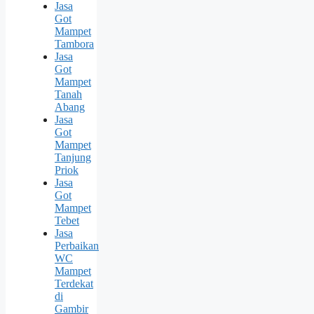
Jasa
Got
Mampet
Tambora
Jasa
Got
Mampet
Tanah
Abang
Jasa
Got
Mampet
Tanjung
Priok
Jasa
Got
Mampet
Tebet
Jasa
Perbaikan
WC
Mampet
Terdekat
di
Gambir