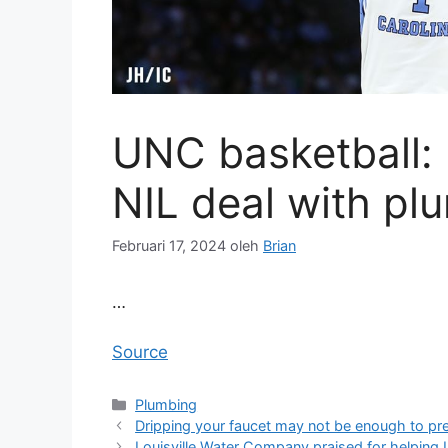
UNC basketball: 
NIL deal with p
Februari 17, 2024
oleh
Brian
…
Source
Kategori
Plumbing
Dripping your faucet may not be enough to pr
Louisville Water Company praised for helping L