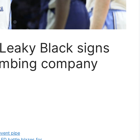
Leaky Black signs
lumbing company
event pipe
FD battle blazes for