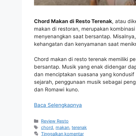
Chord Makan di Resto Terenak
, atau di
makan di restoran, merupakan kombinas
menyenangkan saat bersantap. Misalnya,
kehangatan dan kenyamanan saat menikm
Chord makan di resto terenak memiliki 
bersantap. Musik yang enak didengar da
dan menciptakan suasana yang kondusif 
sejarah, penggunaan musik sebagai peng
dan Romawi kuno.
Baca Selengkapnya
Kategori
Review Resto
Tag
chord
,
makan
,
terenak
Tinggalkan komentar