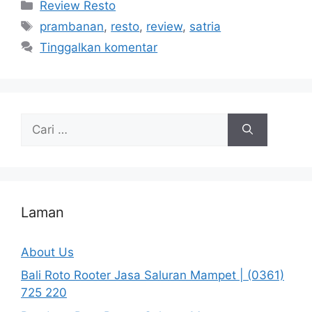
Kategori
Review Resto
Tag
prambanan
,
resto
,
review
,
satria
Tinggalkan komentar
Cari
untuk:
Laman
About Us
Bali Roto Rooter Jasa Saluran Mampet | (0361)
725 220