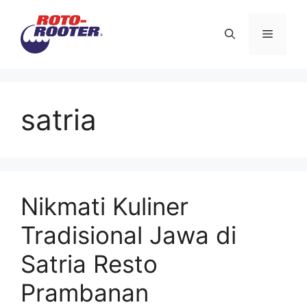
Langsung
ke
Menu
isi
satria
Nikmati Kuliner
Tradisional Jawa di
Satria Resto
Prambanan