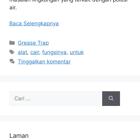
air.
Baca Selengkapnya
Kategori
Grease Trap
Tag
alat
,
cair
,
fungsinya
,
untuk
Tinggalkan komentar
Cari
untuk:
Laman