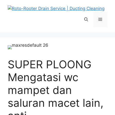
Langsung
ke
isi
Menu
SUPER PLOONG
Mengatasi wc
mampet dan
saluran macet lain,