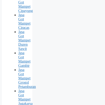
Got
Mampet
Cipayung
Jasa
Got
Mampet
Ciracas
Jasa
Got
Mampet
Duren
Sawit
Jasa
Got
Mampet
Gambir
Jasa
Got
Mampet
Grogol
Petamburan
Jasa
Got
Mampet
Jagakarsa