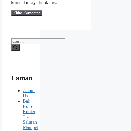
komentar saya berikutnya.
Cari
untuk:
Laman
About
Us
Bali
Roto
Rooter
Jasa
Saluran
Mampet