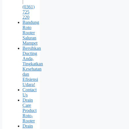
|
(0361)
725
220
Bandung
Roto
Rooter
Saluran
Mampet
Bersihkan
Ducting
Anda,
Tingkatkan
Kesehatan
dan
Efisiensi
Udara!
Contact
Us
Drain
Care
Product
Roto-
Rooter
Drain