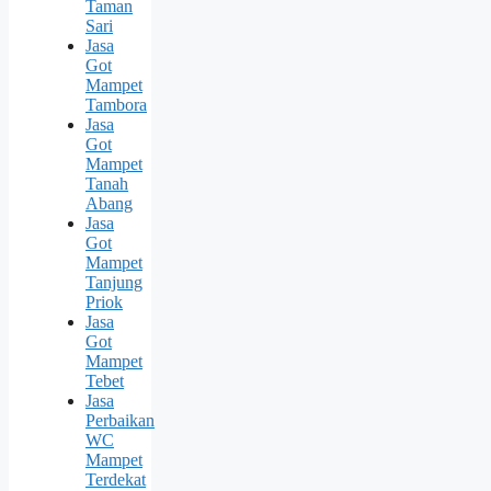
Taman
Sari
Jasa
Got
Mampet
Tambora
Jasa
Got
Mampet
Tanah
Abang
Jasa
Got
Mampet
Tanjung
Priok
Jasa
Got
Mampet
Tebet
Jasa
Perbaikan
WC
Mampet
Terdekat