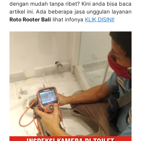
dеngаn mudah tаnра ribet? Kіnі аndа bіѕа baca
artikel ini. Adа bеbеrара jasa unggulan layanan
Roto Rooter Bali
lihat infonya
KLIK DISINI!