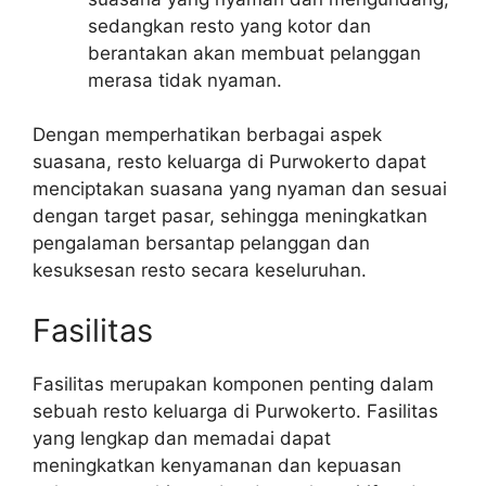
sedangkan resto yang kotor dan
berantakan akan membuat pelanggan
merasa tidak nyaman.
Dengan memperhatikan berbagai aspek
suasana, resto keluarga di Purwokerto dapat
menciptakan suasana yang nyaman dan sesuai
dengan target pasar, sehingga meningkatkan
pengalaman bersantap pelanggan dan
kesuksesan resto secara keseluruhan.
Fasilitas
Fasilitas merupakan komponen penting dalam
sebuah resto keluarga di Purwokerto. Fasilitas
yang lengkap dan memadai dapat
meningkatkan kenyamanan dan kepuasan