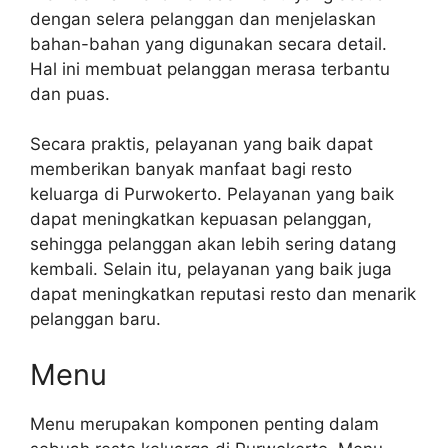
dengan selera pelanggan dan menjelaskan
bahan-bahan yang digunakan secara detail.
Hal ini membuat pelanggan merasa terbantu
dan puas.
Secara praktis, pelayanan yang baik dapat
memberikan banyak manfaat bagi resto
keluarga di Purwokerto. Pelayanan yang baik
dapat meningkatkan kepuasan pelanggan,
sehingga pelanggan akan lebih sering datang
kembali. Selain itu, pelayanan yang baik juga
dapat meningkatkan reputasi resto dan menarik
pelanggan baru.
Menu
Menu merupakan komponen penting dalam