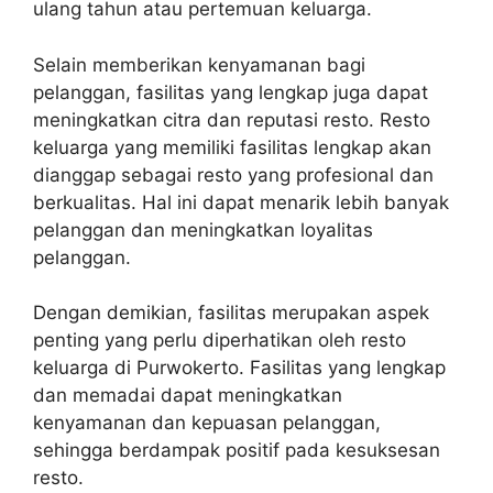
ulang tahun atau pertemuan keluarga.
Selain memberikan kenyamanan bagi
pelanggan, fasilitas yang lengkap juga dapat
meningkatkan citra dan reputasi resto. Resto
keluarga yang memiliki fasilitas lengkap akan
dianggap sebagai resto yang profesional dan
berkualitas. Hal ini dapat menarik lebih banyak
pelanggan dan meningkatkan loyalitas
pelanggan.
Dengan demikian, fasilitas merupakan aspek
penting yang perlu diperhatikan oleh resto
keluarga di Purwokerto. Fasilitas yang lengkap
dan memadai dapat meningkatkan
kenyamanan dan kepuasan pelanggan,
sehingga berdampak positif pada kesuksesan
resto.