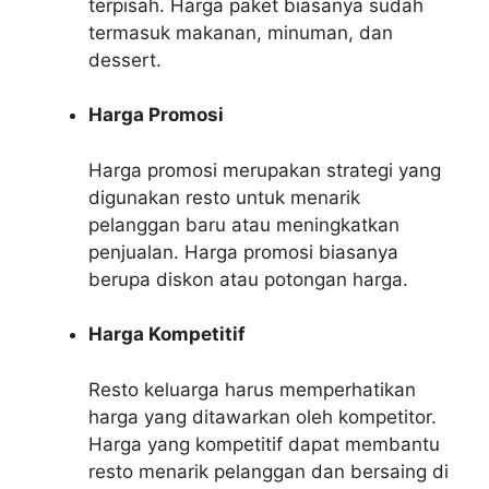
terpisah. Harga paket biasanya sudah
termasuk makanan, minuman, dan
dessert.
Harga Promosi
Harga promosi merupakan strategi yang
digunakan resto untuk menarik
pelanggan baru atau meningkatkan
penjualan. Harga promosi biasanya
berupa diskon atau potongan harga.
Harga Kompetitif
Resto keluarga harus memperhatikan
harga yang ditawarkan oleh kompetitor.
Harga yang kompetitif dapat membantu
resto menarik pelanggan dan bersaing di