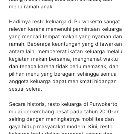
menu ramah anak.
Hadirnya resto keluarga di Purwokerto sangat
relevan karena memenuhi permintaan keluarga
yang mencari tempat makan yang nyaman dan
ramah. Beberapa keuntungan yang ditawarkan
antara lain: mempererat ikatan keluarga melalui
kegiatan makan bersama, menghemat waktu
dan tenaga karena tidak perlu memasak, dan
pilihan menu yang beragam sehingga semua
anggota keluarga dapat menikmati hidangan
sesuai selera.
Secara historis, resto keluarga di Purwokerto
mulai berkembang pesat pada tahun 2010-an
seiring dengan meningkatnya mobilitas dan
gaya hidup masyarakat modern. Kini, resto
keluarga hadir dalam berbagai konsep dan