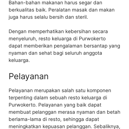
Bahan-bahan makanan harus segar dan
berkualitas baik. Peralatan masak dan makan
juga harus selalu bersih dan steril.
Dengan memperhatikan kebersihan secara
menyeluruh, resto keluarga di Purwokerto
dapat memberikan pengalaman bersantap yang
nyaman dan sehat bagi seluruh anggota
keluarga.
Pelayanan
Pelayanan merupakan salah satu komponen
terpenting dalam sebuah resto keluarga di
Purwokerto. Pelayanan yang baik dapat
membuat pelanggan merasa nyaman dan betah
berlama-lama di resto, sehingga dapat
meningkatkan kepuasan pelanggan. Sebaliknya,