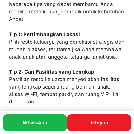
beberapa tips yang dapat membantu Anda
memilih resto keluarga terbaik untuk kebutuhan
Anda:
Tip 1: Pertimbangkan Lokasi
Pilih resto keluarga yang berlokasi strategis dan
mudah diakses, terutama jika Anda membawa
anak-anak atau anggota keluarga lanjut usia.
Tip 2: Cari Fasilitas yang Lengkap
Pastikan resto keluarga menyediakan fasilitas
yang lengkap seperti ruang bermain anak,
akses Wi-Fi, tempat parkir, dan ruang VIP jika
diperlukan.
Tip 3: Periksa Menu yang Ditawarkan
WhatsApp
Telepon
Pilih resto keluarga yang menawarkan menu
yang beragam dan sesuai dengan selera semua