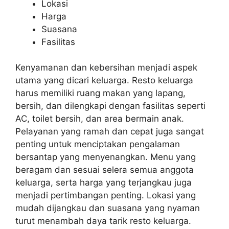
Lokasi
Harga
Suasana
Fasilitas
Kenyamanan dan kebersihan menjadi aspek
utama yang dicari keluarga. Resto keluarga
harus memiliki ruang makan yang lapang,
bersih, dan dilengkapi dengan fasilitas seperti
AC, toilet bersih, dan area bermain anak.
Pelayanan yang ramah dan cepat juga sangat
penting untuk menciptakan pengalaman
bersantap yang menyenangkan. Menu yang
beragam dan sesuai selera semua anggota
keluarga, serta harga yang terjangkau juga
menjadi pertimbangan penting. Lokasi yang
mudah dijangkau dan suasana yang nyaman
turut menambah daya tarik resto keluarga.