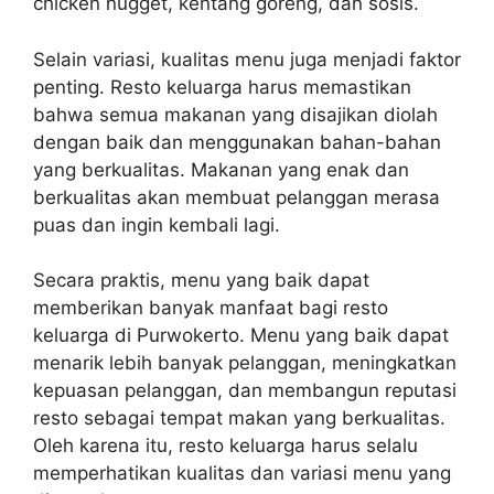
chicken nugget, kentang goreng, dan sosis.
Selain variasi, kualitas menu juga menjadi faktor
penting. Resto keluarga harus memastikan
bahwa semua makanan yang disajikan diolah
dengan baik dan menggunakan bahan-bahan
yang berkualitas. Makanan yang enak dan
berkualitas akan membuat pelanggan merasa
puas dan ingin kembali lagi.
Secara praktis, menu yang baik dapat
memberikan banyak manfaat bagi resto
keluarga di Purwokerto. Menu yang baik dapat
menarik lebih banyak pelanggan, meningkatkan
kepuasan pelanggan, dan membangun reputasi
resto sebagai tempat makan yang berkualitas.
Oleh karena itu, resto keluarga harus selalu
memperhatikan kualitas dan variasi menu yang