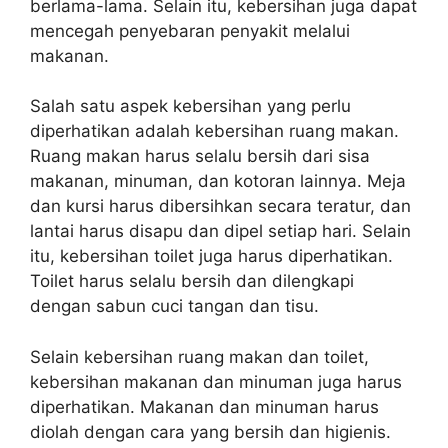
berlama-lama. Selain itu, kebersihan juga dapat
mencegah penyebaran penyakit melalui
makanan.
Salah satu aspek kebersihan yang perlu
diperhatikan adalah kebersihan ruang makan.
Ruang makan harus selalu bersih dari sisa
makanan, minuman, dan kotoran lainnya. Meja
dan kursi harus dibersihkan secara teratur, dan
lantai harus disapu dan dipel setiap hari. Selain
itu, kebersihan toilet juga harus diperhatikan.
Toilet harus selalu bersih dan dilengkapi
dengan sabun cuci tangan dan tisu.
Selain kebersihan ruang makan dan toilet,
kebersihan makanan dan minuman juga harus
diperhatikan. Makanan dan minuman harus
diolah dengan cara yang bersih dan higienis.