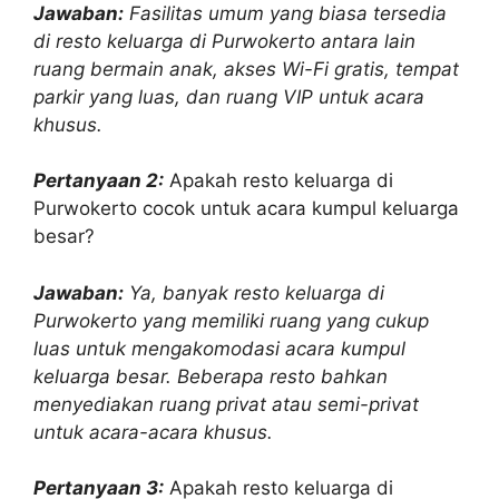
Jawaban:
Fasilitas umum yang biasa tersedia
di resto keluarga di Purwokerto antara lain
ruang bermain anak, akses Wi-Fi gratis, tempat
parkir yang luas, dan ruang VIP untuk acara
khusus.
Pertanyaan 2:
Apakah resto keluarga di
Purwokerto cocok untuk acara kumpul keluarga
besar?
Jawaban:
Ya, banyak resto keluarga di
Purwokerto yang memiliki ruang yang cukup
luas untuk mengakomodasi acara kumpul
keluarga besar. Beberapa resto bahkan
menyediakan ruang privat atau semi-privat
untuk acara-acara khusus.
Pertanyaan 3:
Apakah resto keluarga di