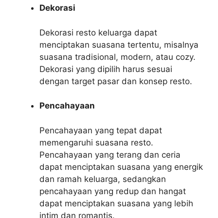
Dekorasi
Dekorasi resto keluarga dapat
menciptakan suasana tertentu, misalnya
suasana tradisional, modern, atau cozy.
Dekorasi yang dipilih harus sesuai
dengan target pasar dan konsep resto.
Pencahayaan
Pencahayaan yang tepat dapat
memengaruhi suasana resto.
Pencahayaan yang terang dan ceria
dapat menciptakan suasana yang energik
dan ramah keluarga, sedangkan
pencahayaan yang redup dan hangat
dapat menciptakan suasana yang lebih
intim dan romantis.