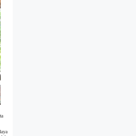
ta
daya