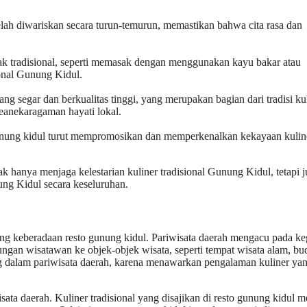
telah diwariskan secara turun-temurun, memastikan bahwa cita rasa dan
 tradisional, seperti memasak dengan menggunakan kayu bakar atau
ional Gunung Kidul.
 segar dan berkualitas tinggi, yang merupakan bagian dari tradisi ku
eanekaragaman hayati lokal.
gunung kidul turut mempromosikan dan memperkenalkan kekayaan kulin
k hanya menjaga kelestarian kuliner tradisional Gunung Kidul, tetapi 
ung Kidul secara keseluruhan.
ng keberadaan resto gunung kidul. Pariwisata daerah mengacu pada ke
ungan wisatawan ke objek-objek wisata, seperti tempat wisata alam, bu
ng dalam pariwisata daerah, karena menawarkan pengalaman kuliner ya
ta daerah. Kuliner tradisional yang disajikan di resto gunung kidul m