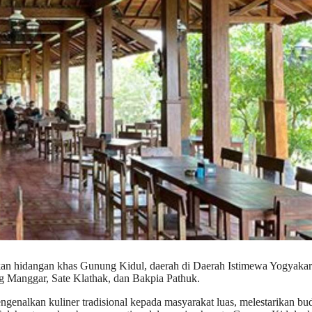
n hidangan khas Gunung Kidul, daerah di Daerah Istimewa Yogyakar
eg Manggar, Sate Klathak, dan Bakpia Pathuk.
genalkan kuliner tradisional kepada masyarakat luas, melestarikan bu