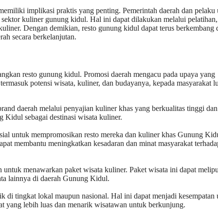
miliki implikasi praktis yang penting. Pemerintah daerah dan pelaku
ektor kuliner gunung kidul. Hal ini dapat dilakukan melalui pelatihan,
uliner. Dengan demikian, resto gunung kidul dapat terus berkembang 
ah secara berkelanjutan.
angkan resto gunung kidul. Promosi daerah mengacu pada upaya yang
rmasuk potensi wisata, kuliner, dan budayanya, kepada masyarakat lu
nd daerah melalui penyajian kuliner khas yang berkualitas tinggi dan
 Kidul sebagai destinasi wisata kuliner.
osial untuk mempromosikan resto mereka dan kuliner khas Gunung Kid
dapat membantu meningkatkan kesadaran dan minat masyarakat terhadap
 untuk menawarkan paket wisata kuliner. Paket wisata ini dapat melipu
ta lainnya di daerah Gunung Kidul.
aik di tingkat lokal maupun nasional. Hal ini dapat menjadi kesempatan
 yang lebih luas dan menarik wisatawan untuk berkunjung.