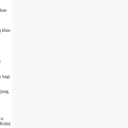
akan
g khas
u
k bagi
jung,
cu
 Kidul.