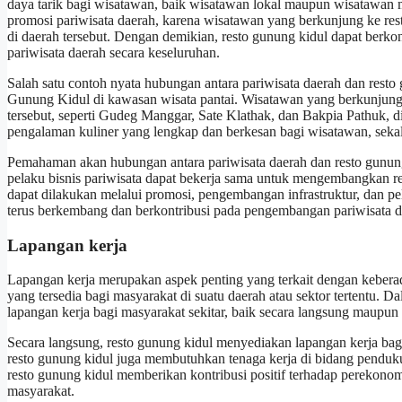
daya tarik bagi wisatawan, baik wisatawan lokal maupun wisatawan ma
promosi pariwisata daerah, karena wisatawan yang berkunjung ke res
di daerah tersebut. Dengan demikian, resto gunung kidul dapat ber
pariwisata daerah secara keseluruhan.
Salah satu contoh nyata hubungan antara pariwisata daerah dan resto
Gunung Kidul di kawasan wisata pantai. Wisatawan yang berkunjung 
tersebut, seperti Gudeg Manggar, Sate Klathak, dan Bakpia Pathuk, di
pengalaman kuliner yang lengkap dan berkesan bagi wisatawan, sek
Pemahaman akan hubungan antara pariwisata daerah dan resto gunung 
pelaku bisnis pariwisata dapat bekerja sama untuk mengembangkan rest
dapat dilakukan melalui promosi, pengembangan infrastruktur, dan pe
terus berkembang dan berkontribusi pada pengembangan pariwisata da
Lapangan kerja
Lapangan kerja merupakan aspek penting yang terkait dengan kebera
yang tersedia bagi masyarakat di suatu daerah atau sektor tertentu. D
lapangan kerja bagi masyarakat sekitar, baik secara langsung maupun 
Secara langsung, resto gunung kidul menyediakan lapangan kerja bagi pa
resto gunung kidul juga membutuhkan tenaga kerja di bidang penduku
resto gunung kidul memberikan kontribusi positif terhadap perekon
masyarakat.