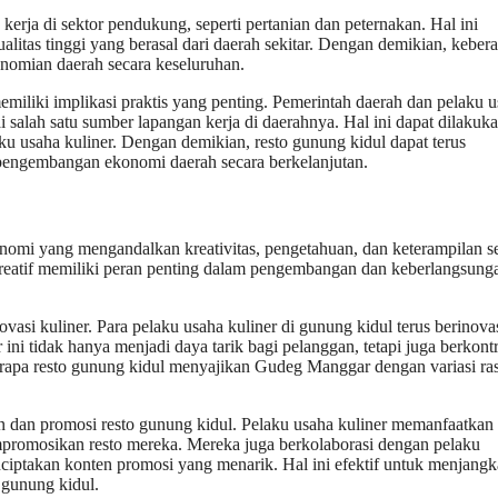
kerja di sektor pendukung, seperti pertanian dan peternakan. Hal ini
litas tinggi yang berasal dari daerah sekitar. Dengan demikian, keber
nomian daerah secara keseluruhan.
iliki implikasi praktis yang penting. Pemerintah daerah dan pelaku 
salah satu sumber lapangan kerja di daerahnya. Hal ini dapat dilakuk
ku usaha kuliner. Dengan demikian, resto gunung kidul dapat terus
pengembangan ekonomi daerah secara berkelanjutan.
omi yang mengandalkan kreativitas, pengetahuan, dan keterampilan s
kreatif memiliki peran penting dalam pengembangan dan keberlangsung
vasi kuliner. Para pelaku usaha kuliner di gunung kidul terus berinova
ni tidak hanya menjadi daya tarik bagi pelanggan, tetapi juga berkontr
erapa resto gunung kidul menyajikan Gudeg Manggar dengan variasi ras
an dan promosi resto gunung kidul. Pelaku usaha kuliner memanfaatkan
mempromosikan resto mereka. Mereka juga berkolaborasi dengan pelaku
enciptakan konten promosi yang menarik. Hal ini efektif untuk menjang
 gunung kidul.