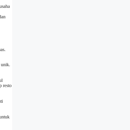
 usaha
dan
as.
 unik.
ul
 resto
ti
 untuk