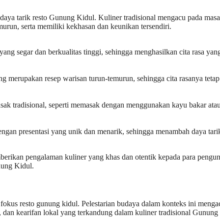
 daya tarik resto Gunung Kidul. Kuliner tradisional mengacu pada mas
emurun, serta memiliki kekhasan dan keunikan tersendiri.
g segar dan berkualitas tinggi, sehingga menghasilkan cita rasa yan
g merupakan resep warisan turun-temurun, sehingga cita rasanya tetap
k tradisional, seperti memasak dengan menggunakan kayu bakar ata
engan presentasi yang unik dan menarik, sehingga menambah daya tari
mberikan pengalaman kuliner yang khas dan otentik kepada para pengun
nung Kidul.
 fokus resto gunung kidul. Pelestarian budaya dalam konteks ini menga
i, dan kearifan lokal yang terkandung dalam kuliner tradisional Gunung