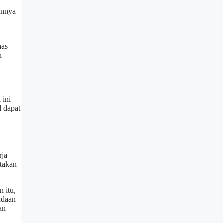
innya
has
h
 ini
l dapat
rja
ptakan
n itu,
adaan
an