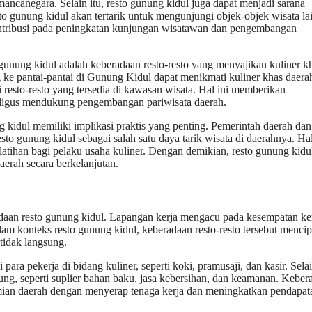
ncanegara. Selain itu, resto gunung kidul juga dapat menjadi sarana
to gunung kidul akan tertarik untuk mengunjungi objek-objek wisata la
kontribusi pada peningkatan kunjungan wisatawan dan pengembangan
 gunung kidul adalah keberadaan resto-resto yang menyajikan kuliner k
ke pantai-pantai di Gunung Kidul dapat menikmati kuliner khas daera
 resto-resto yang tersedia di kawasan wisata. Hal ini memberikan
aligus mendukung pengembangan pariwisata daerah.
kidul memiliki implikasi praktis yang penting. Pemerintah daerah dan
o gunung kidul sebagai salah satu daya tarik wisata di daerahnya. Hal
latihan bagi pelaku usaha kuliner. Dengan demikian, resto gunung kidu
erah secara berkelanjutan.
daan resto gunung kidul. Lapangan kerja mengacu pada kesempatan ke
alam konteks resto gunung kidul, keberadaan resto-resto tersebut menci
tidak langsung.
ra pekerja di bidang kuliner, seperti koki, pramusaji, dan kasir. Selai
ng, seperti suplier bahan baku, jasa kebersihan, dan keamanan. Keber
omian daerah dengan menyerap tenaga kerja dan meningkatkan pendapat