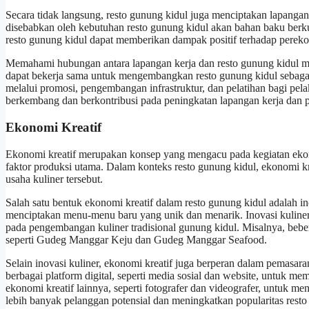
Secara tidak langsung, resto gunung kidul juga menciptakan lapangan 
disebabkan oleh kebutuhan resto gunung kidul akan bahan baku berkua
resto gunung kidul dapat memberikan dampak positif terhadap pereko
Memahami hubungan antara lapangan kerja dan resto gunung kidul mem
dapat bekerja sama untuk mengembangkan resto gunung kidul sebagai 
melalui promosi, pengembangan infrastruktur, dan pelatihan bagi pela
berkembang dan berkontribusi pada peningkatan lapangan kerja dan 
Ekonomi Kreatif
Ekonomi kreatif merupakan konsep yang mengacu pada kegiatan ekon
faktor produksi utama. Dalam konteks resto gunung kidul, ekonomi 
usaha kuliner tersebut.
Salah satu bentuk ekonomi kreatif dalam resto gunung kidul adalah ino
menciptakan menu-menu baru yang unik dan menarik. Inovasi kuliner i
pada pengembangan kuliner tradisional gunung kidul. Misalnya, beb
seperti Gudeg Manggar Keju dan Gudeg Manggar Seafood.
Selain inovasi kuliner, ekonomi kreatif juga berperan dalam pemasar
berbagai platform digital, seperti media sosial dan website, untuk 
ekonomi kreatif lainnya, seperti fotografer dan videografer, untuk m
lebih banyak pelanggan potensial dan meningkatkan popularitas resto