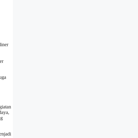
liner
er
juga
giatan
daya,
ng
enjadi