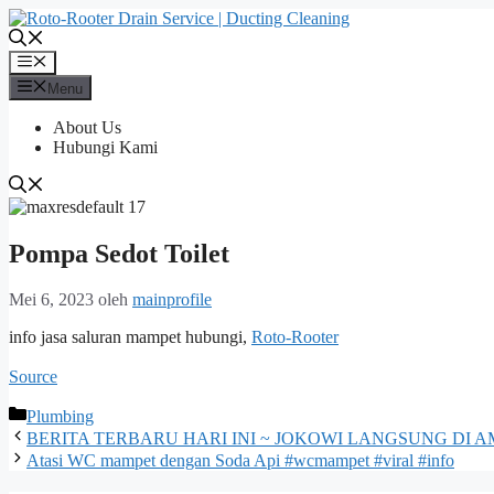
Langsung
ke
isi
Menu
Menu
About Us
Hubungi Kami
Pompa Sedot Toilet
Mei 6, 2023
oleh
mainprofile
info jasa saluran mampet hubungi,
Roto-Rooter
Source
Kategori
Plumbing
BERITA TERBARU HARI INI ~ JOKOWI LANGSUNG DI
Atasi WC mampet dengan Soda Api #wcmampet #viral #info