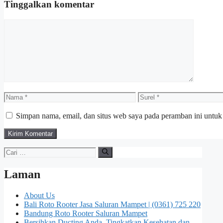
Tinggalkan komentar
Komentar
Nama
Surel
Simpan nama, email, dan situs web saya pada peramban ini untuk
Cari
untuk:
Laman
About Us
Bali Roto Rooter Jasa Saluran Mampet | (0361) 725 220
Bandung Roto Rooter Saluran Mampet
Bersihkan Ducting Anda, Tingkatkan Kesehatan dan