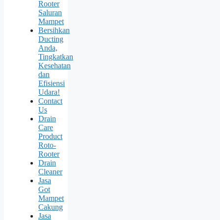
Rooter
Saluran
Mampet
Bersihkan
Ducting
Anda,
Tingkatkan
Kesehatan
dan
Efisiensi
Udara!
Contact
Us
Drain
Care
Product
Roto-
Rooter
Drain
Cleaner
Jasa
Got
Mampet
Cakung
Jasa