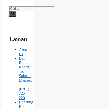
Cari
untuk:
Laman
About
Us
Bali
Roto
Rooter
Jasa
Saluran
Mampet
|
(0361)
725
220
Bandung
Roto