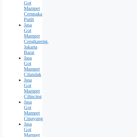
Got
Mampet
Cempaka
Putih
Jasa
Got
Mampet
Cengkareng,
Jakarta
Barat
Jasa
Got
Mampet
Cilandak
Jasa
Got
Mampet
Cilincing
Jasa
Got
Mampet
Cipayung
Jasa
Got
Mampet