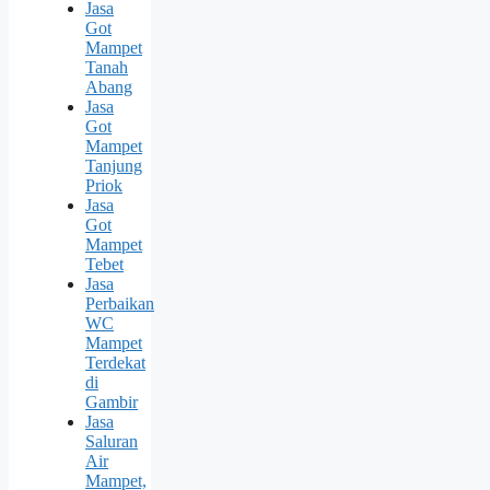
Jasa
Got
Mampet
Tanah
Abang
Jasa
Got
Mampet
Tanjung
Priok
Jasa
Got
Mampet
Tebet
Jasa
Perbaikan
WC
Mampet
Terdekat
di
Gambir
Jasa
Saluran
Air
Mampet,