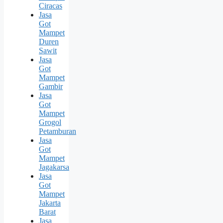
Ciracas
Jasa
Got
Mampet
Duren
Sawit
Jasa
Got
Mampet
Gambir
Jasa
Got
Mampet
Grogol
Petamburan
Jasa
Got
Mampet
Jagakarsa
Jasa
Got
Mampet
Jakarta
Barat
Jasa