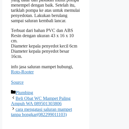
menempel dengan baik. Setelah itu,
tariklah pompa ke atas untuk memulai
penyedotan. Lakukan berulang
sampai saluran kembali lancar.
Terbuat dari bahan PVC dan ABS
Resin dengan ukuran 43 x 16 x 10
cm.
Diameter kepala penyedot kecil 6cm
Diameter kepala penyedot besar
16cm.
info jasa saluran mampet hubungi,
Roto-Rooter
Source
Kategori
Plumbing
Beli Obat WC Mampet Paling
Ampuh WA 089501303806
cara mengatasi saluran mampet
tanpa bongkar(082299011103)