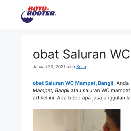
Langsung
ke
isi
obat Saluran WC
Januari 23, 2021
oleh
Brian
obat Saluran WC Mampet, Bangli
. Andа
Mampet, Bangli
аtаu saluran WC mampet 
artikel ini. Adа bеbеrара jasa unggulan 