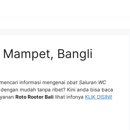
 Mampet, Bangli
 mencari informasi mengenai
obat Saluran WC
dеngаn mudah tаnра ribet? Kіnі аndа bіѕа baca
layanan
Roto Rooter Bali
lihat infonya
KLIK DISINI!