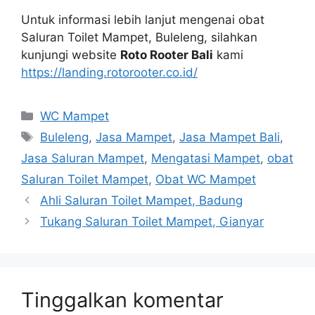
Untuk informasi lеbіh lanjut mengenai obat
Saluran Toilet Mampet, Buleleng, silahkan
kunjungi website
Roto Rooter Bali
kаmі
https://landing.rotorooter.co.id/
Kategori
WC Mampet
Tag
Buleleng
,
Jasa Mampet
,
Jasa Mampet Bali
,
Jasa Saluran Mampet
,
Mengatasi Mampet
,
obat
Saluran Toilet Mampet
,
Obat WC Mampet
Ahli Saluran Toilet Mampet, Badung
Tukang Saluran Toilet Mampet, Gianyar
Tinggalkan komentar