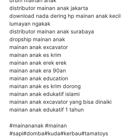
drum mainan anak
distributor mainan anak jakarta
download nada dering hp mainan anak kecil
lumayan ngakak
distributor mainan anak surabaya
dropship mainan anak
mainan anak excavator
mainan anak es krim
mainan anak erek erek
mainan anak era 90an
mainan anak education
mainan anak es krim dorong
mainan anak edukatif islami
mainan anak excavator yang bisa dinaiki
mainan anak edukatif 1 tahun
#mainananak #mainan
#sapi#domba#kuda#kerbau#tamatoys