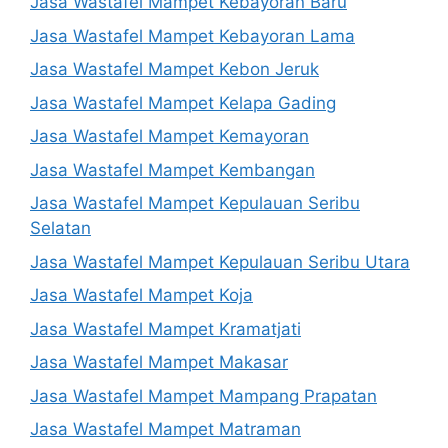
Jasa Wastafel Mampet Kebayoran Baru
Jasa Wastafel Mampet Kebayoran Lama
Jasa Wastafel Mampet Kebon Jeruk
Jasa Wastafel Mampet Kelapa Gading
Jasa Wastafel Mampet Kemayoran
Jasa Wastafel Mampet Kembangan
Jasa Wastafel Mampet Kepulauan Seribu
Selatan
Jasa Wastafel Mampet Kepulauan Seribu Utara
Jasa Wastafel Mampet Koja
Jasa Wastafel Mampet Kramatjati
Jasa Wastafel Mampet Makasar
Jasa Wastafel Mampet Mampang Prapatan
Jasa Wastafel Mampet Matraman