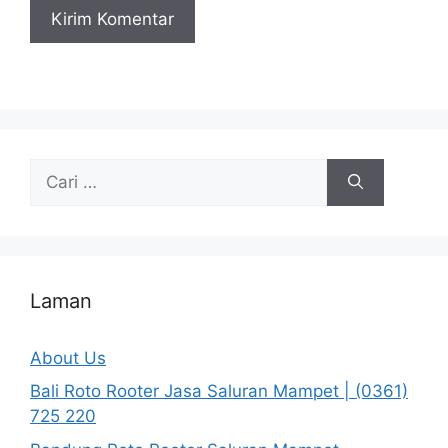
Cari
untuk:
Laman
About Us
Bali Roto Rooter Jasa Saluran Mampet | (0361)
725 220