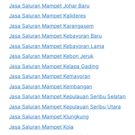
Jasa Saluran Mampet Johar Baru
Jasa Saluran Mampet Kalideres
Jasa Saluran Mampet Karangasem
Jasa Saluran Mampet Kebayoran Baru
Jasa Saluran Mampet Kebayoran Lama
Jasa Saluran Mampet Kebon Jeruk
Jasa Saluran Mampet Kelapa Gading
Jasa Saluran Mampet Kemayoran
Jasa Saluran Mampet Kembangan
Jasa Saluran Mampet Kepulauan Seribu Selatan
Jasa Saluran Mampet Kepulauan Seribu Utara
Jasa Saluran Mampet Klungkung
Jasa Saluran Mampet Koja