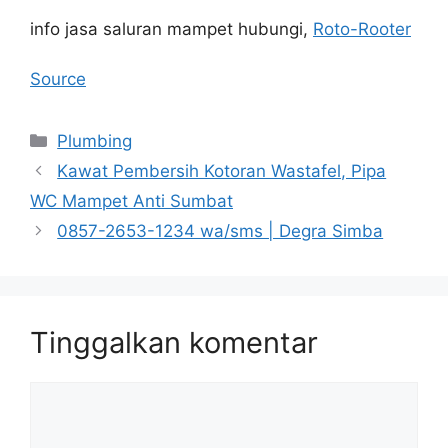
info jasa saluran mampet hubungi,
Roto-Rooter
Source
Kategori
Plumbing
Kawat Pembersih Kotoran Wastafel, Pipa
WC Mampet Anti Sumbat
0857-2653-1234 wa/sms | Degra Simba
Tinggalkan komentar
Komentar