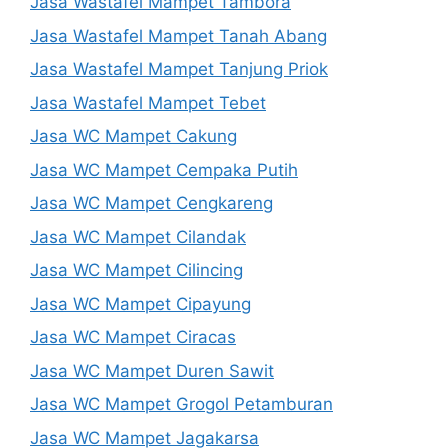
Jasa Wastafel Mampet Tambora
Jasa Wastafel Mampet Tanah Abang
Jasa Wastafel Mampet Tanjung Priok
Jasa Wastafel Mampet Tebet
Jasa WC Mampet Cakung
Jasa WC Mampet Cempaka Putih
Jasa WC Mampet Cengkareng
Jasa WC Mampet Cilandak
Jasa WC Mampet Cilincing
Jasa WC Mampet Cipayung
Jasa WC Mampet Ciracas
Jasa WC Mampet Duren Sawit
Jasa WC Mampet Grogol Petamburan
Jasa WC Mampet Jagakarsa