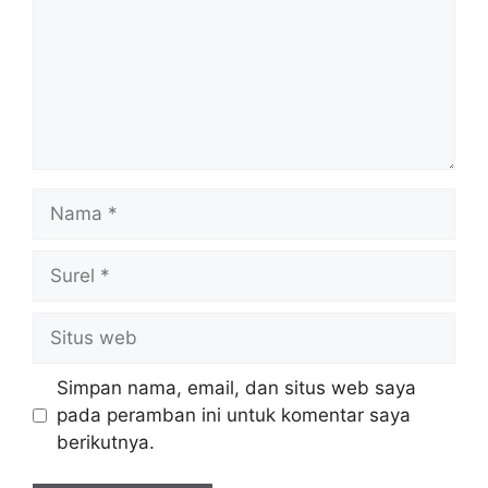
Nama
Surel
Situs
web
Simpan nama, email, dan situs web saya
pada peramban ini untuk komentar saya
berikutnya.