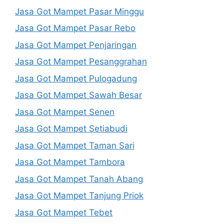
Jasa Got Mampet Pasar Minggu
Jasa Got Mampet Pasar Rebo
Jasa Got Mampet Penjaringan
Jasa Got Mampet Pesanggrahan
Jasa Got Mampet Pulogadung
Jasa Got Mampet Sawah Besar
Jasa Got Mampet Senen
Jasa Got Mampet Setiabudi
Jasa Got Mampet Taman Sari
Jasa Got Mampet Tambora
Jasa Got Mampet Tanah Abang
Jasa Got Mampet Tanjung Priok
Jasa Got Mampet Tebet