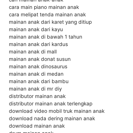
cara main piano mainan anak
cara melipat tenda mainan anak
mainan anak dari karet yang ditiup
mainan anak dari kayu
mainan anak di bawah 1 tahun
mainan anak dari kardus
mainan anak di mall
mainan anak donat susun
mainan anak dinosaurus
mainan anak di medan
mainan anak dari bambu
mainan anak di mr diy
distributor mainan anak
distributor mainan anak terlengkap
download video mobil truk mainan anak
download nada dering mainan anak
download mainan anak