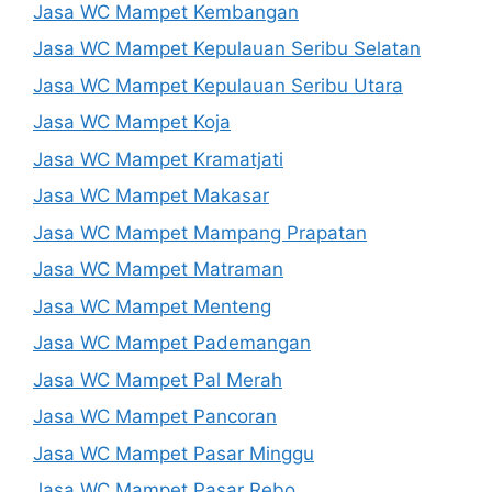
Jasa WC Mampet Kembangan
Jasa WC Mampet Kepulauan Seribu Selatan
Jasa WC Mampet Kepulauan Seribu Utara
Jasa WC Mampet Koja
Jasa WC Mampet Kramatjati
Jasa WC Mampet Makasar
Jasa WC Mampet Mampang Prapatan
Jasa WC Mampet Matraman
Jasa WC Mampet Menteng
Jasa WC Mampet Pademangan
Jasa WC Mampet Pal Merah
Jasa WC Mampet Pancoran
Jasa WC Mampet Pasar Minggu
Jasa WC Mampet Pasar Rebo