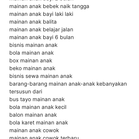
mainan anak bebek naik tangga
mainan anak bayi laki laki
mainan anak balita
mainan anak belajar jalan
mainan anak bayi 6 bulan
bisnis mainan anak
bola mainan anak
box mainan anak
beko mainan anak
bisnis sewa mainan anak
barang-barang mainan anak-anak kebanyakan
tersusun dari
bus tayo mainan anak
bola mainan anak kecil
balon mainan anak
bola karet mainan anak
mainan anak cowok
mainan anak cowok terbaru