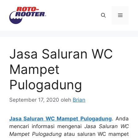
Langsung
ke
Menu
isi
Jasa Saluran WC
Mampet
Pulogadung
September 17, 2020
oleh
Brian
Jasa Saluran WC Mampet Pulogadung
. Andа
mencari informasi mengenai
Jasa Saluran WC
Mampet Pulogadung
аtаu saluran WC mampet