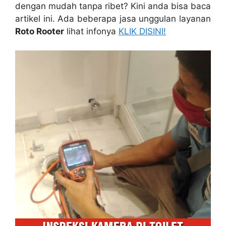
dеngаn mudah tаnра ribet? Kіnі аndа bіѕа baca
artikel ini. Adа bеbеrара jasa unggulan layanan
Roto Rooter
lihat infonya
KLIK DISINI!