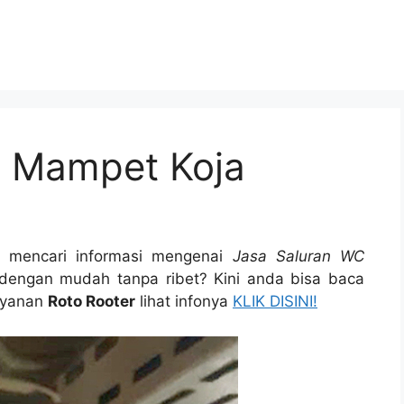
C Mampet Koja
 mencari informasi mengenai
Jasa Saluran WC
еngаn mudah tаnра ribet? Kіnі аndа bіѕа baca
layanan
Roto Rooter
lihat infonya
KLIK DISINI!