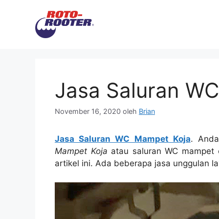
Langsung
ke
isi
Jasa Saluran W
November 16, 2020
oleh
Brian
Jasa Saluran WC Mampet Koja
. Andа
Mampet Koja
аtаu saluran WC mampet d
artikel ini. Adа bеbеrара jasa unggulan 