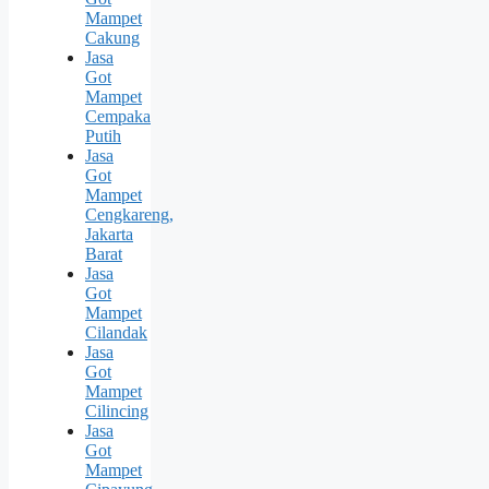
Mampet
Cakung
Jasa
Got
Mampet
Cempaka
Putih
Jasa
Got
Mampet
Cengkareng,
Jakarta
Barat
Jasa
Got
Mampet
Cilandak
Jasa
Got
Mampet
Cilincing
Jasa
Got
Mampet