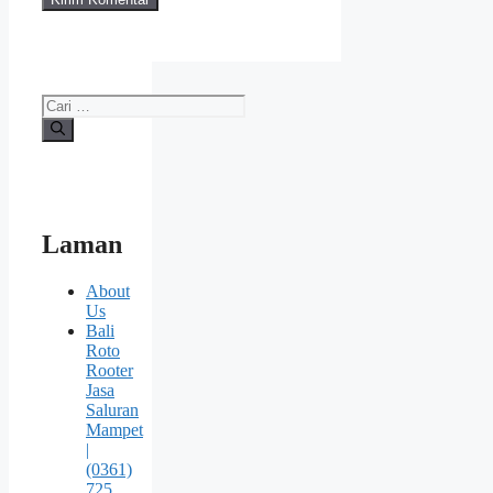
Cari
untuk:
Laman
About
Us
Bali
Roto
Rooter
Jasa
Saluran
Mampet
|
(0361)
725