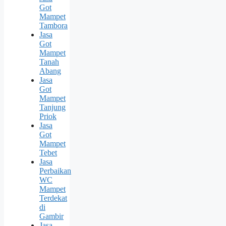
Got
Mampet
Tambora
Jasa
Got
Mampet
Tanah
Abang
Jasa
Got
Mampet
Tanjung
Priok
Jasa
Got
Mampet
Tebet
Jasa
Perbaikan
WC
Mampet
Terdekat
di
Gambir
Jasa