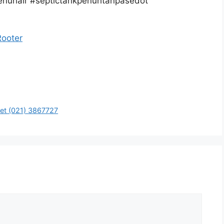
enuhair #septictankpenuhtanpasedot
Rooter
et (021) 3867727