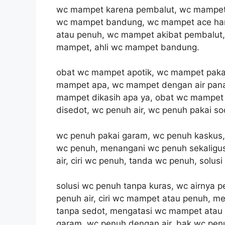
wc mampet karena pembalut, wc mampet 
wc mampet bandung, wc mampet ace har
atau penuh, wc mampet akibat pembalut,
mampet, ahli wc mampet bandung.
obat wc mampet apotik, wc mampet pakai
mampet apa, wc mampet dengan air pana
mampet dikasih apa ya, obat wc mampet
disedot, wc penuh air, wc penuh pakai so
wc penuh pakai garam, wc penuh kaskus
wc penuh, menangani wc penuh sekaligu
air, ciri wc penuh, tanda wc penuh, solusi
solusi wc penuh tanpa kuras, wc airnya
penuh air, ciri wc mampet atau penuh, m
tanpa sedot, mengatasi wc mampet atau 
garam, wc penuh dengan air, bak wc pen