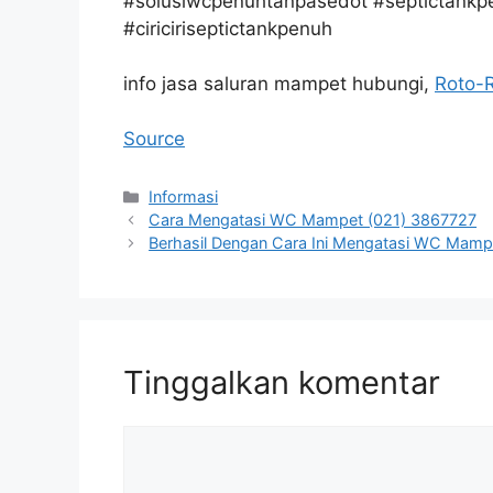
#solusiwcpenuhtanpasedot #septictankp
#ciriciriseptictankpenuh
info jasa saluran mampet hubungi,
Roto-
Source
Kategori
Informasi
Cara Mengatasi WC Mampet (021) 3867727
Berhasil Dengan Cara Ini Mengatasi WC Mamp
Tinggalkan komentar
Komentar