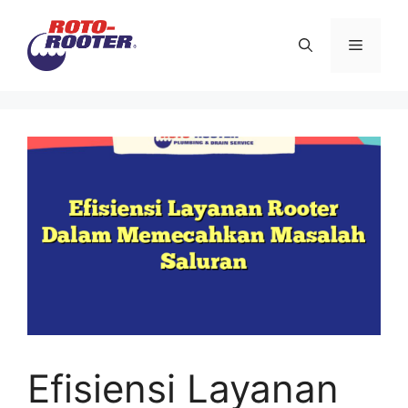
Langsung
ke
Menu
isi
Efisiensi Layanan