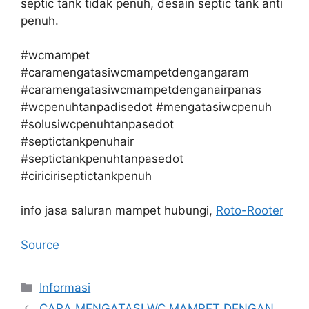
septic tank tidak penuh, desain septic tank anti
penuh.
#wcmampet
#caramengatasiwcmampetdengangaram
#caramengatasiwcmampetdenganairpanas
#wcpenuhtanpadisedot #mengatasiwcpenuh
#solusiwcpenuhtanpasedot
#septictankpenuhair
#septictankpenuhtanpasedot
#ciriciriseptictankpenuh
info jasa saluran mampet hubungi,
Roto-Rooter
Source
Kategori
Informasi
CARA MENGATASI WC MAMPET DENGAN