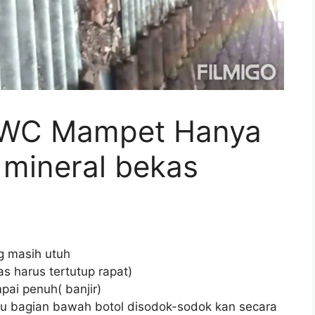
 WC Mampet Hanya
 mineral bekas
ng masih utuh
s harus tertutup rapat)
pai penuh( banjir)
lalu bagian bawah botol disodok-sodok kan secara