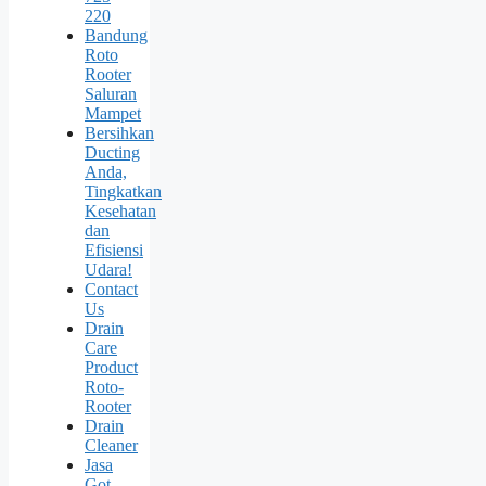
220
Bandung
Roto
Rooter
Saluran
Mampet
Bersihkan
Ducting
Anda,
Tingkatkan
Kesehatan
dan
Efisiensi
Udara!
Contact
Us
Drain
Care
Product
Roto-
Rooter
Drain
Cleaner
Jasa
Got