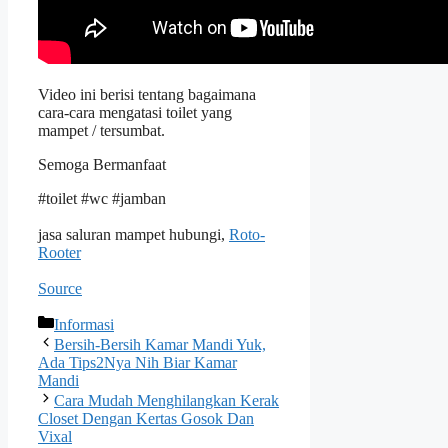
Video ini berisi tentang bagaimana
cara-cara mengatasi toilet yang
mampet / tersumbat.
Semoga Bermanfaat
#toilet #wc #jamban
jasa saluran mampet hubungi,
Roto-
Rooter
Source
Kategori
Informasi
Bersih-Bersih Kamar Mandi Yuk,
Ada Tips2Nya Nih Biar Kamar
Mandi
Cara Mudah Menghilangkan Kerak
Closet Dengan Kertas Gosok Dan
Vixal