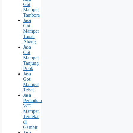
Got
Mampet
Tambora
Jasa
Got
Mampet
Tanah
Abang
Jasa
Got
Mampet
Tanjung
Priok
Jasa
Got
Mampet
Tebet
Jasa
Perbaikan
WC
Mampet
Terdekat
di
Gambir
Jasa