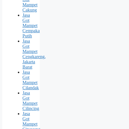
Mampet
Cakung
Jasa
Got
Mampet
Cempaka
Putih
Jasa
Got
Mampet
Cengkareng,
Jakarta
Barat
Jasa
Got
Mampet
Cilandak
Jasa
Got
Mampet
Cilincing
Jasa
Got
Mampet