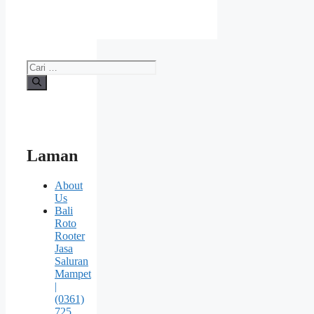
Cari
untuk:
Laman
About
Us
Bali
Roto
Rooter
Jasa
Saluran
Mampet
|
(0361)
725