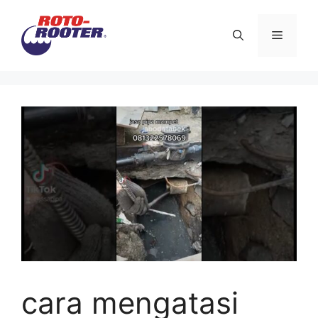
Langsung
ke
Menu
isi
cara mengatasi