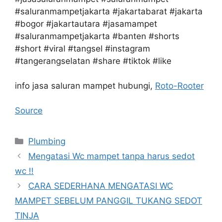
#saluranmampetjakarta #jakartabarat #jakarta
#bogor #jakartautara #jasamampet
#saluranmampetjakarta #banten #shorts
#short #viral #tangsel #instagram
#tangerangselatan #share #tiktok #like
info jasa saluran mampet hubungi,
Roto-Rooter
Source
Kategori
Plumbing
Mengatasi Wc mampet tanpa harus sedot
wc !!
CARA SEDERHANA MENGATASI WC
MAMPET SEBELUM PANGGIL TUKANG SEDOT
TINJA