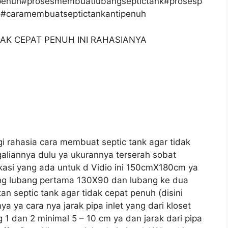
penuh#prosesmembuatlubangseptictank#prosesp
h#caramembuatseptictankantipenuh
AK CEPAT PENUH INI RAHASIANYA
gi rahasia cara membuat septic tank agar tidak
aliannya dulu ya ukurannya terserah sobat
asi yang ada untuk d Vidio ini 150cmX180cm ya
ang lubang pertama 130X90 dan lubang ke dua
 septic tank agar tidak cepat penuh (disini
ya ya cara nya jarak pipa inlet yang dari kloset
 dan 2 minimal 5 – 10 cm ya dan jarak dari pipa