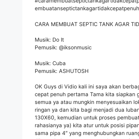
#caramembuatseptictankagartidakcepat
embuatanseptictankagartidakcepatpenu
CARA MEMBUAT SEPTIC TANK AGAR TID
Musik: Do It
Pemusik: @iksonmusic
Musik: Cuba
Pemusik: ASHUTOSH
OK Guys di Vidio kali ini saya akan berba
cepat penuh pertama Tama kita siapkan g
semua ya atau mungkin menyesuaikan lok
ringan ya dan kita bagi menjadi dua lub
130X60, kemudian untuk proses pembuatan
rahasianya ya) kita atur untuk posisi pipan
sama pipa 4″ yang menghubungkan ruang 1