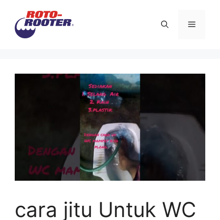
Langsung
ke
Menu
isi
cara jitu Untuk WC