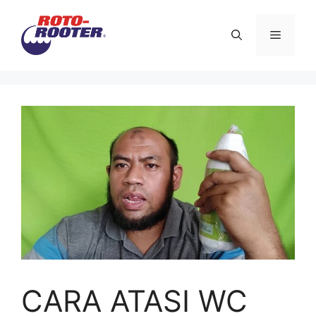
Langsung
ke
Menu
isi
CARA ATASI WC