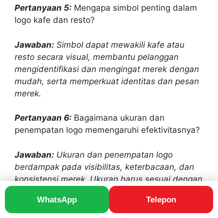
Pertanyaan 5:
Mengapa simbol penting dalam
logo kafe dan resto?
Jawaban:
Simbol dapat mewakili kafe atau
resto secara visual, membantu pelanggan
mengidentifikasi dan mengingat merek dengan
mudah, serta memperkuat identitas dan pesan
merek.
Pertanyaan 6:
Bagaimana ukuran dan
penempatan logo memengaruhi efektivitasnya?
Jawaban:
Ukuran dan penempatan logo
berdampak pada visibilitas, keterbacaan, dan
konsistensi merek. Ukuran harus sesuai dengan
lokasi penempatan, dan penempatan harus
WhatsApp
Telepon
mempertimbangkan faktor-faktor seperti
visibilitas, konteks, dan estetika.