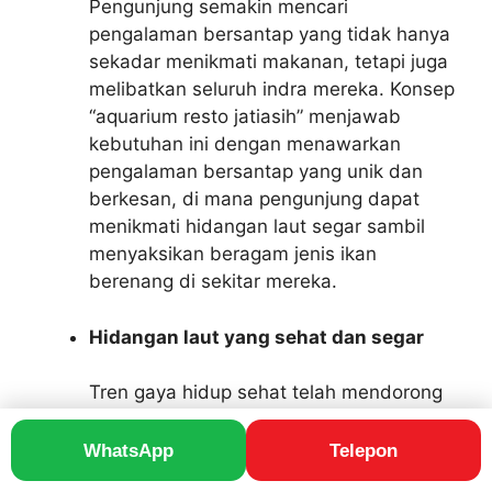
Pengunjung semakin mencari
pengalaman bersantap yang tidak hanya
sekadar menikmati makanan, tetapi juga
melibatkan seluruh indra mereka. Konsep
“aquarium resto jatiasih” menjawab
kebutuhan ini dengan menawarkan
pengalaman bersantap yang unik dan
berkesan, di mana pengunjung dapat
menikmati hidangan laut segar sambil
menyaksikan beragam jenis ikan
berenang di sekitar mereka.
Hidangan laut yang sehat dan segar
Tren gaya hidup sehat telah mendorong
permintaan akan hidangan laut yang
sehat dan segar. Konsep “aquarium resto
WhatsApp
Telepon
jatiasih” sejalan dengan tren ini dengan