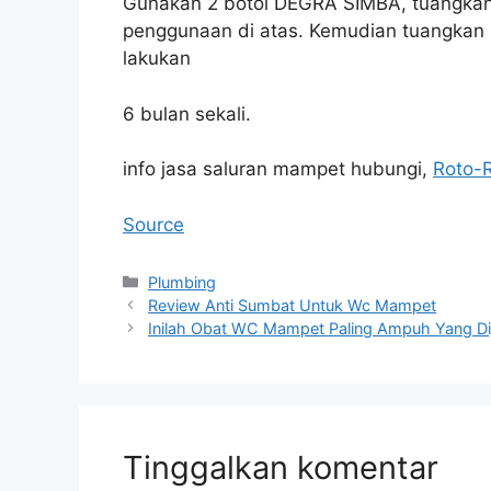
Gunakan 2 botol DEGRA SIMBA, tuangkan 
penggunaan di atas. Kemudian tuangkan 1 
lakukan
6 bulan sekali.
info jasa saluran mampet hubungi,
Roto-
Source
Kategori
Plumbing
Review Anti Sumbat Untuk Wc Mampet
Inilah Obat WC Mampet Paling Ampuh Yang Dij
Tinggalkan komentar