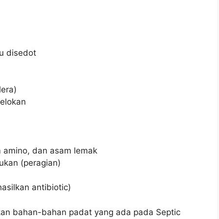
u disedot
lera)
selokan
am amino, dan asam lemak
kan (peragian)
silkan antibiotic)
ikan bahan-bahan padat yang ada pada Septic