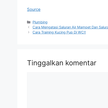
Source
Kategori
Plumbing
Cara Mengatasi Saluran Air Mampet Dan Salu
Cara Training Kucing Pup Di WC‼️
Tinggalkan komentar
Komentar