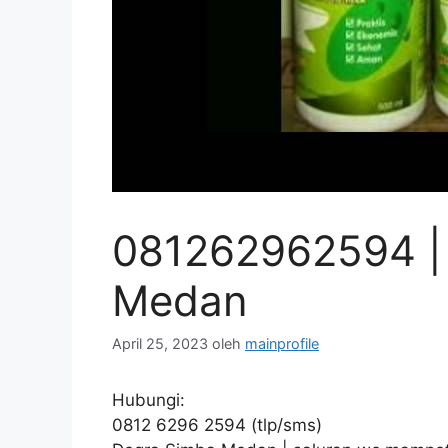
081262962594 |
Medan
April 25, 2023
oleh
mainprofile
Hubungi:
0812 6296 2594 (tlp/sms)