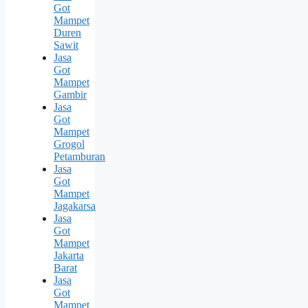
Got
Mampet
Duren
Sawit
Jasa
Got
Mampet
Gambir
Jasa
Got
Mampet
Grogol
Petamburan
Jasa
Got
Mampet
Jagakarsa
Jasa
Got
Mampet
Jakarta
Barat
Jasa
Got
Mampet