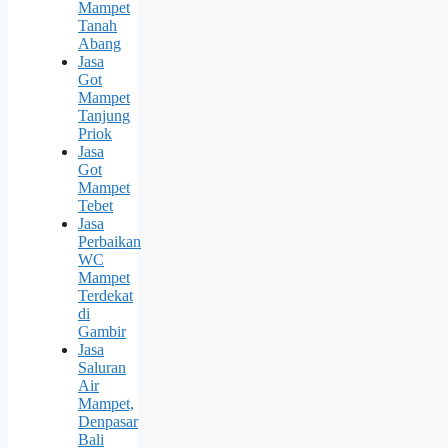
Mampet
Tanah
Abang
Jasa
Got
Mampet
Tanjung
Priok
Jasa
Got
Mampet
Tebet
Jasa
Perbaikan
WC
Mampet
Terdekat
di
Gambir
Jasa
Saluran
Air
Mampet,
Denpasar
Bali