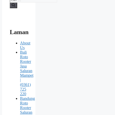
untuk:
Laman
About
Us
Bali
Roto
Rooter
Jasa
Saluran
Mampet
|
(0361)
725
220
Bandung
Roto
Rooter
Saluran