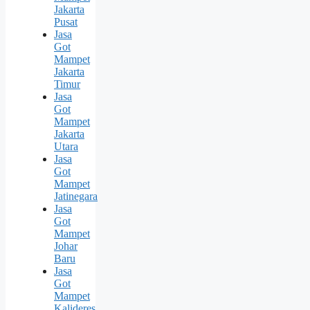
Jakarta
Pusat
Jasa
Got
Mampet
Jakarta
Timur
Jasa
Got
Mampet
Jakarta
Utara
Jasa
Got
Mampet
Jatinegara
Jasa
Got
Mampet
Johar
Baru
Jasa
Got
Mampet
Kalideres