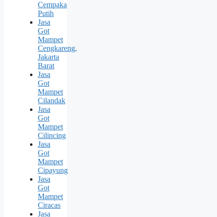
Cempaka
Putih
Jasa
Got
Mampet
Cengkareng,
Jakarta
Barat
Jasa
Got
Mampet
Cilandak
Jasa
Got
Mampet
Cilincing
Jasa
Got
Mampet
Cipayung
Jasa
Got
Mampet
Ciracas
Jasa