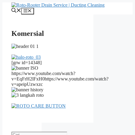
Langsung
ke
Menu
isi
Komersial
[grw id=14348]
https://www.youtube.com/watch?
v=EqFrH2lFxH0https://www.youtube.com/watch?
v=apeipUzwxzc
Cari