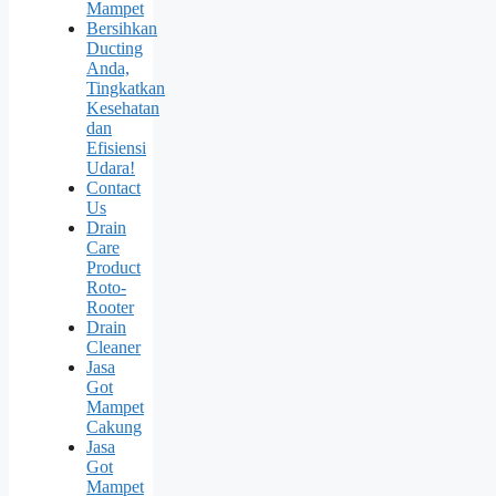
Mampet
Bersihkan
Ducting
Anda,
Tingkatkan
Kesehatan
dan
Efisiensi
Udara!
Contact
Us
Drain
Care
Product
Roto-
Rooter
Drain
Cleaner
Jasa
Got
Mampet
Cakung
Jasa
Got
Mampet